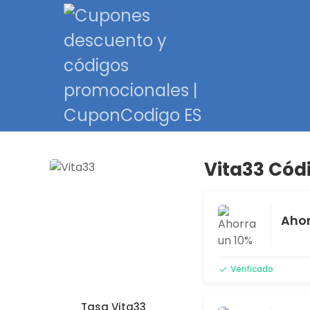
Vita33 Cód
Ahor
Verificado
Tasa Vita33