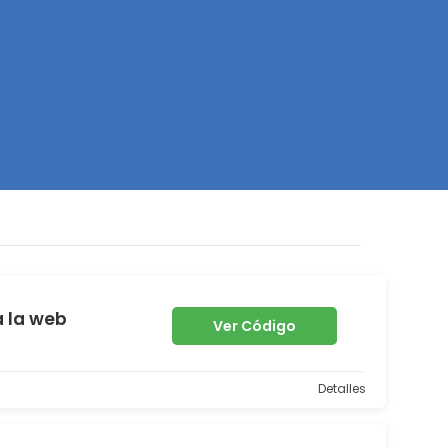
Z
a la web
Ver Código
Detalles